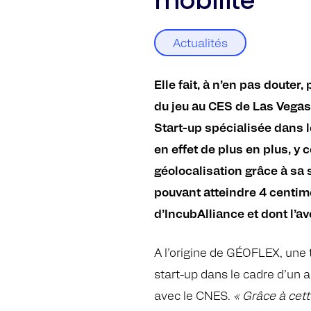
mobilité
start-up
française
Actualités
s’impose
dans le
Elle fait, à n’en pas douter
monde
du jeu au CES de Las Vegas 
de la
Start-up spécialisée dans
mobilité
en effet de plus en plus, 
géolocalisation grâce à sa
pouvant atteindre 4 centim
d’IncubAlliance et dont l’a
A l’origine de GÉOFLEX, une
start-up dans le cadre d’un 
avec le CNES.
« Grâce à cett