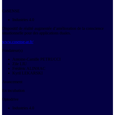
CoSENSE
Industries 4.0
Dispositif de réalité augmentée d’amélioration de la conscience
situationnelle pour des applications duales.
www.cosense-ar.fr/
Fondateur(s)
Antoine-Camille PETRUCCI
Zile LIU
Frédéric ALINHAC
Kyril LEKARSKI
Avancement
En incubation
Optodrive
Industries 4.0