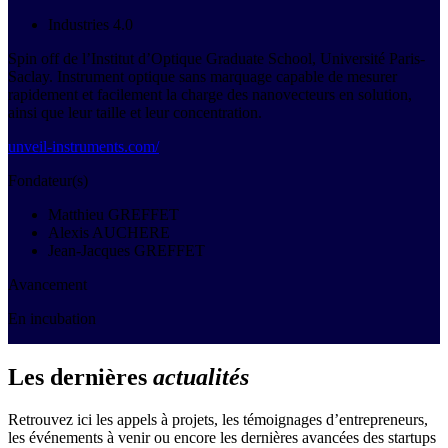
Industries 4.0
Spin off de l’Institut d’Optique Graduate School, Université Paris-
Saclay. Instrument optique sans marquage capable de mesurer
rapidement et facilement la charge des nanovecteurs en solution,
ainsi que leur taille et leur concentration.
unveil-instruments.com/
Fondateur(s)
Matthieu GREFFET
Alexis AUCHERE
Jean-Jacques GREFFET
Avancement
En incubation
Les dernières
actualités
Retrouvez ici les appels à projets, les témoignages d’entrepreneurs,
les événements à venir ou encore les dernières avancées des startups