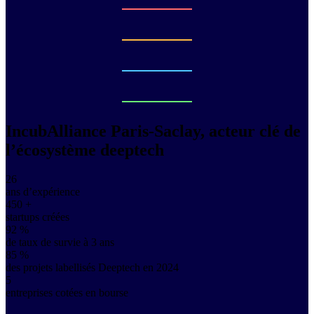
IncubAlliance Paris‑Saclay, acteur clé de
l’écosystème deeptech
26
ans d’expérience
450
+
startups créées
92
%
de taux de survie à 3 ans
85
%
des projets labellisés Deeptech en 2024
5
entreprises cotées en bourse