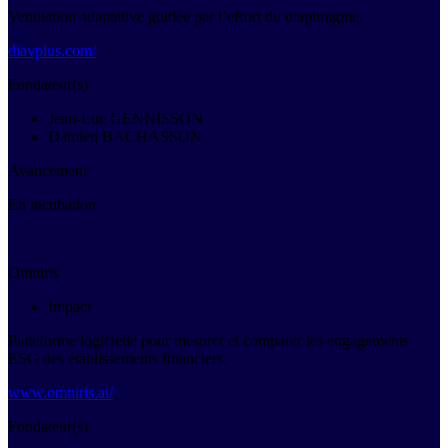
Ventilation adaptative guidée par l’effort du diaphragme.
diavplus.com/
Fondateur(s)
Jean-Luc GENNISSON
Damien BACHASSON
Avancement
En incubation
Omniris
Impact
Plateforme logicielle pour mesurer et comparer les engagements
ESG des établissements financiers.
www.omniris.ai/
Fondateur(s)