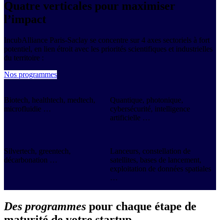
Quatre verticales pour maximiser
l’impact
IncubAlliance Paris-Saclay se concentre sur 4 axes sectoriels à fort
potentiel, en lien étroit avec les priorités scientifiques et industrielles
du territoire :
Nos programmes
Biotech, healthtech, medtech,
Quantique, photonique,
microfluidie …
cybersécurité, intelligence
artificielle …
Silvertech, greentech,
Lanceurs, constellation de
décarbonation …
satellites, bases de lancement,
exploitation de données spatiales
…
Des programmes
pour chaque étape de
maturité de votre startup