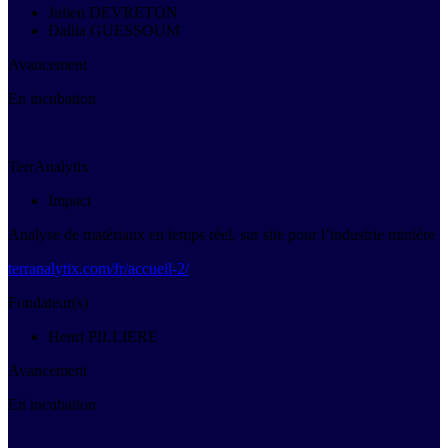
Julien DEVRETON
Dalila GUESSOUM
Avancement
En incubation
TerrAnalytix
Impact
Analyse de matériaux en temps réel, sur site pour l’industrie minière
terranalytix.com/fr/accueil-2/
Fondateur(s)
Henri PILLIERE
Avancement
En incubation