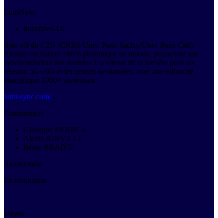
LumiSync
Industries 4.0
Spin off du C2N (CNRS/Univ. Paris-Saclay/Univ. Paris Cité).
Premier oscillateur 100% photonique au monde, permettant une
synchronisation des données à la vitesse de la lumière pour les
réseaux 5G+/6G et les centres de données, avec une efficacité
énergétique 1000× supérieure.
lumi-sync.com/
Fondateur(s)
Giuseppe MODICA
Alexis JONVILLE
Rémy BRAIVE
Avancement
En incubation
Unveil