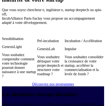
Que vous soyez chercheur·e, ingénieur·e, startup deeptech ou spin-
off,
IncubAlliance Paris-Saclay vous propose un accompagnement
adapté à votre développement.
Sensibilisation
Pré-incubation
Incubation / Accélération
GenesisLight
GenesisLab
Impulse
Vous souhaitez
Vous souhaitez
Vous souhaitez consolider
comprendre comment
dérisquer votre
la croissance de votre
votre technologie
projet deeptech et
startup, accélérer la
pourrait donner
structurer votre
commercialisation et la
naissance à une startup
roadmap ?
levée de fonds ?
?
Découvrez nos programmes
Les dernières
startups
incubées
Découvrez quelques-unes des dernières startups accompagnées par