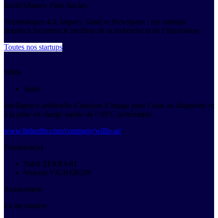
IncubAlliance Paris-Saclay.
Technologies 4.0, Impact, Santé et NewSpace : ces startups
deeptech incarnent le meilleur de la recherche et de l’innovation.
Toutes nos startups
Willis
Santé
Intelligence artificielle d’analyse d’image pour l’aide au diagnostic et
à la prise en charge rapide de l’AVC ischémique.
www.linkedin.com/company/willis-ai/
Fondateur(s)
Nabil ZERRARI
Vincent VIGNERON
Avancement
En incubation