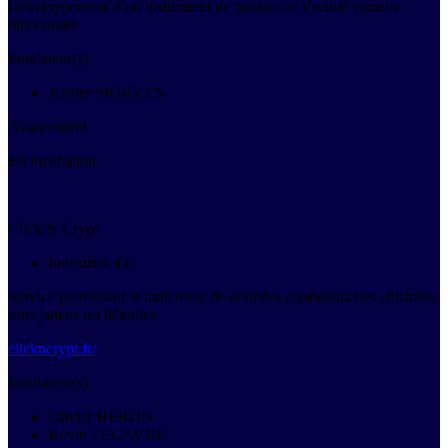
Développement d’un instrument de mesure de l’acuité visuelle
binoculaire.
Fondateur(s)
Xavier MORVAN
Avancement
En incubation
Click & Crypt
Industries 4.0
Service permettant le traitement de données confidentielles chiffrées
sans jamais les dévoiler.
clickncrypt.fr/
Fondateur(s)
Olivier HERON
Kevin LEGAVRE