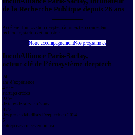
IncubAlliance Paris-Saclay,
Incubateur
de la Recherche Publique depuis 26 ans
Accélérer l’innovation deeptech à impact en connectant
recherche, startups et industrie.
Notre accompagnement
Nos programmes
IncubAlliance Paris-Saclay,
acteur clé de l’écosystème deeptech
24
ans d’expérience
450
+
startups créées
92
%
de taux de survie à 3 ans
85
%
des projets labellisés Deeptech en 2024
5
entreprises cotées en bourse