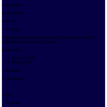
Avancement
En incubation
rAADAT
Santé
Supplémentation enzymatique pour le traitement des maladies
inflammatoire chronique de l’intestin.
Fondateur(s)
Andrei ZUZIN
Bernard JOB
Avancement
En incubation
DIAV+
Santé