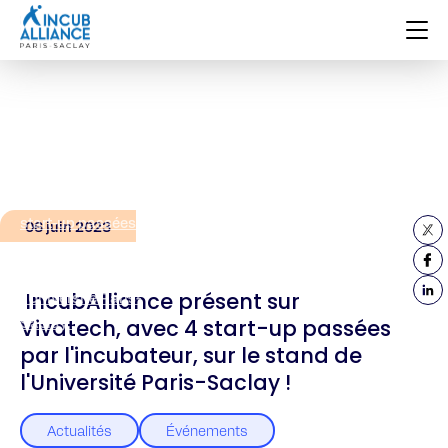
Accueil
Actualités
IncubAlliance
présent sur
Vivatech, avec 4
start-up passées
06 juin 2023
par l’incubateur,
sur le stand de
IncubAlliance présent sur
l’Université Paris-
Saclay !
Vivatech, avec 4 start-up passées
par l'incubateur, sur le stand de
l'Université Paris-Saclay !
Actualités
Événements