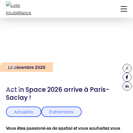
Accueil
Actualités
Act
in Space
2026
18 décembre 2025
arrive à
Paris-
Act in Space 2026 arrive à Paris-
Saclay !
Saclay !
Actualités
Événements
Vous êtes passioné·es de spatial et vous souhaitez vous